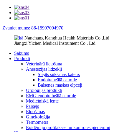
Zvaniet mums: 86-15907004970
Nanchang Kanghua Health Materials Co.,Ltd
Jiangxi Yichen Medical Instrument Co., Ltd
Sākums
Produkti
Veterinārā lietošana
Anestēzijas līdzekļi
Slēgts sūkšanas katetrs
Endotraheālā caurule
Balsenes maskas elpceļi
Uroloģijas produkti
EMG endotraheālā caurule
Medicīniskā lente
Pārsējs
Elpošanas
Ginekoloģija
Termometrs
Epidēmiju profilakses un kontroles piederumi