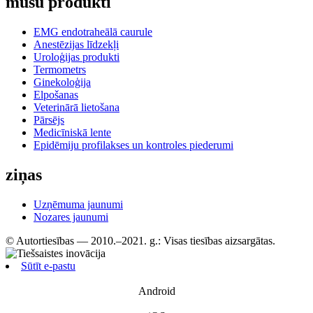
mūsu produkti
EMG endotraheālā caurule
Anestēzijas līdzekļi
Uroloģijas produkti
Termometrs
Ginekoloģija
Elpošanas
Veterinārā lietošana
Pārsējs
Medicīniskā lente
Epidēmiju profilakses un kontroles piederumi
ziņas
Uzņēmuma jaunumi
Nozares jaunumi
© Autortiesības — 2010.–2021. g.: Visas tiesības aizsargātas.
Sūtīt e-pastu
Android