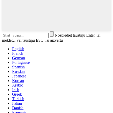
Nospiediet taustiņu Enter, lai
meklētu, vai taustiņu ESC, lai aizvērtu
English
French
German
Portuguese
Spanish
Russian
Japanese
Korean
Arabic
Irish
Greek
Turkish
Italian
Danish
Romanian