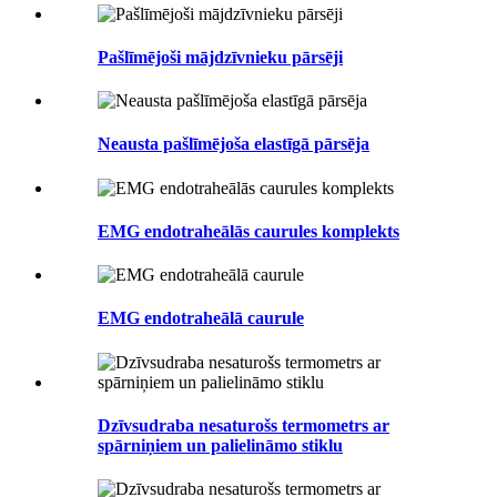
Pašlīmējoši mājdzīvnieku pārsēji
Neausta pašlīmējoša elastīgā pārsēja
EMG endotraheālās caurules komplekts
EMG endotraheālā caurule
Dzīvsudraba nesaturošs termometrs ar
spārniņiem un palielināmo stiklu