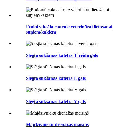
Endotraheāla caurule veterinārai lietošanai
suņiem/kaķiem
Slēgta sūkšanas katetra T veida gals
Slēgta sūkšanas katetra L gals
Slēgta sūkšanas katetra Y gals
Mājdzīvnieku drenāžas maisiņš