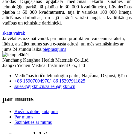
atrodas Dzjiņsjanas apgabala medicīnas iekārtu zinātnes un
tehnoloģiju parkā, tā platība ir 30 000 kvadrātmetru, būvniecības
platība ir 60 000 kvadrātmetru, tajā ir vairākas 100 000 līmeņa
attīrīšanas darbnīcas, un tajā strādā vairāki augstas kvalifikācijas
vadības un tehniskie darbinieki.
skatīt vairāk
Ja vēlaties uzzināt vairāk par mūsu produktiem vai cenu sarakstu,
lūdzu, atstājiet mums savu e-pasta adresi, un mēs sazināsimies ar
jums 24 stundu laikā.
pieprasījums
Nanchang Kanghua Health Materials Co.,Ltd
Jiangxi Yichen Medical Instrument Co., Ltd
Medicīnas ierīču tehnoloģiju parks, Naņčana, Dzjansi, Ķīna
+86 15907004970/
+86 15397911825
sales3@jxkh.cn/
sales6@jxkh.cn
par mums
Bieži uzdotie jautājumi
Par mums
Sazinieties ar mums