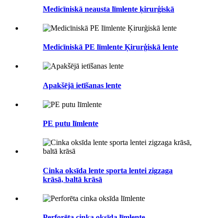
Medicīniskā neausta līmlente ķirurģiskā
Medicīniskā PE līmlente Ķirurģiskā lente
Apakšējā ietīšanas lente
PE putu līmlente
Cinka oksīda lente sporta lentei zigzaga
krāsā, baltā krāsā
Perforēta cinka oksīda līmlente