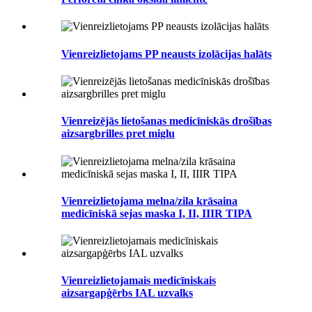
Vienreizlietojams PP neausts izolācijas halāts
Vienreizējās lietošanas medicīniskās drošības
aizsargbrilles pret miglu
Vienreizlietojama melna/zila krāsaina
medicīniskā sejas maska ​​I, II, IIIR TIPA
Vienreizlietojamais medicīniskais
aizsargapģērbs IAL uzvalks