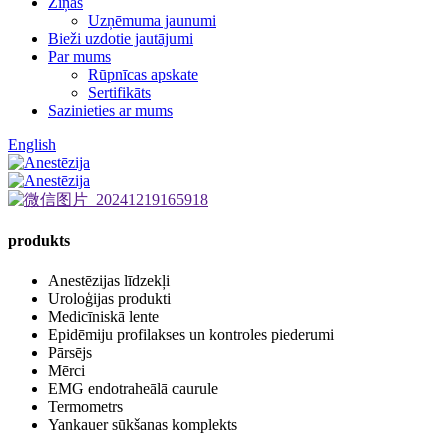
Ziņas
Uzņēmuma jaunumi
Bieži uzdotie jautājumi
Par mums
Rūpnīcas apskate
Sertifikāts
Sazinieties ar mums
English
produkts
Anestēzijas līdzekļi
Uroloģijas produkti
Medicīniskā lente
Epidēmiju profilakses un kontroles piederumi
Pārsējs
Mērci
EMG endotraheālā caurule
Termometrs
Yankauer sūkšanas komplekts