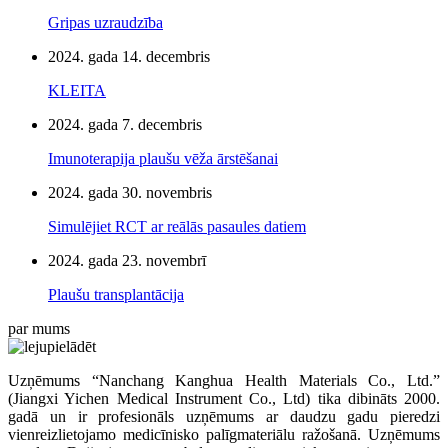
Gripas uzraudzība
2024. gada 14. decembris
KLEITA
2024. gada 7. decembris
Imunoterapija plaušu vēža ārstēšanai
2024. gada 30. novembris
Simulējiet RCT ar reālās pasaules datiem
2024. gada 23. novembrī
Plaušu transplantācija
par mums
Uzņēmums “Nanchang Kanghua Health Materials Co., Ltd.”
(Jiangxi Yichen Medical Instrument Co., Ltd) tika dibināts 2000.
gadā un ir profesionāls uzņēmums ar daudzu gadu pieredzi
vienreizlietojamo medicīnisko palīgmateriālu ražošanā. Uzņēmums